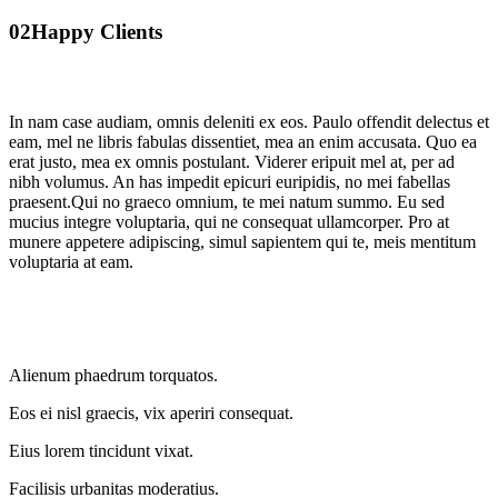
02
Happy Clients
In nam case audiam, omnis deleniti ex eos. Paulo offendit delectus et
eam, mel ne libris fabulas dissentiet, mea an enim accusata. Quo ea
erat justo, mea ex omnis postulant. Viderer eripuit mel at, per ad
nibh volumus. An has impedit epicuri euripidis, no mei fabellas
praesent.Qui no graeco omnium, te mei natum summo. Eu sed
mucius integre voluptaria, qui ne consequat ullamcorper. Pro at
munere appetere adipiscing, simul sapientem qui te, meis mentitum
voluptaria at eam.
Alienum phaedrum torquatos.
Eos ei nisl graecis, vix aperiri consequat.
Eius lorem tincidunt vixat.
Facilisis urbanitas moderatius.