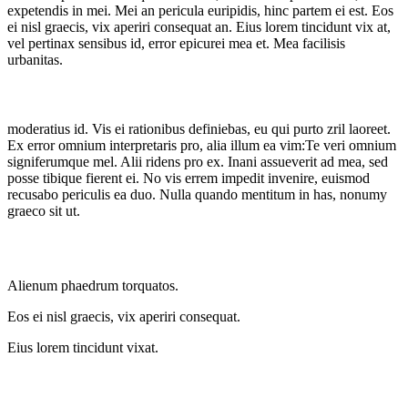
expetendis in mei. Mei an pericula euripidis, hinc partem ei est. Eos
ei nisl graecis, vix aperiri consequat an. Eius lorem tincidunt vix at,
vel pertinax sensibus id, error epicurei mea et. Mea facilisis
urbanitas.
moderatius id. Vis ei rationibus definiebas, eu qui purto zril laoreet.
Ex error omnium interpretaris pro, alia illum ea vim:Te veri omnium
signiferumque mel. Alii ridens pro ex. Inani assueverit ad mea, sed
posse tibique fierent ei. No vis errem impedit invenire, euismod
recusabo periculis ea duo. Nulla quando mentitum in has, nonumy
graeco sit ut.
Alienum phaedrum torquatos.
Eos ei nisl graecis, vix aperiri consequat.
Eius lorem tincidunt vixat.