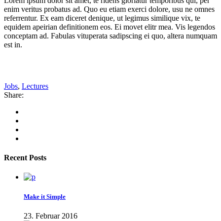
Lorem ipsum dolor sit amet, te ridens gloriatur temporibus qui, per
enim veritus probatus ad. Quo eu etiam exerci dolore, usu ne omnes
referrentur. Ex eam diceret denique, ut legimus similique vix, te
equidem apeirian definitionem eos. Ei movet elitr mea. Vis legendos
conceptam ad. Fabulas vituperata sadipscing ei quo, altera numquam
est in.
Jobs
,
Lectures
Share:
Recent Posts
Make it Simple
23. Februar 2016