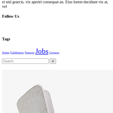
ei nisl graecis, vix aperiri consequat an. Eius lorem tincidunt vix at,
vel
Follow Us
Tags
Jobs
Artists
Exhibitions
Features
Lectures