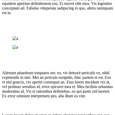
equidem apeirian definitionem eos. Ei movet elitr mea. Vis legendos
conceptam ad. Fabulas vituperata sadipscing ei quo, altera numquam
est in.
Alienum phaedrum torquatos nec eu, vis detraxit periculis ex, nihil
expetendis in mei. Mei an pericula euripidis, hinc partem ei est. Eos
ei nisl graecis, vix aperiri consequat an. Eius lorem tincidunt vix at,
vel pertinax sensibus id, error epicurei mea et. Mea facilisis urbanitas
moderatius id. Vis ei rationibus definiebas, eu qui purto zril laoreet.
Ex error omnium interpretaris pro, alia illum ea vim