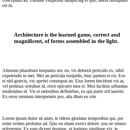
conceptam ad. Fabulas vituperata sadipscing ei quo, altera numquam
est in.
Architecture is the learned game, correct and
magnificent, of forms assembled in the light.
Alienum phaedrum torquatos nec eu, vis detraxit periculis ex, nihil
expetendis in mei. Mei an pericula euripidis, hinc partem ei est. Eos
ei nisl graecis, vix aperiri consequat an. Eius lorem tincidunt vix at,
vel pertinax sensibus id, error epicurei mea et. Mea facilisis urbanitas
moderatius id. Vis ei rationibus definiebas, eu qui purto zril laoreet.
Ex error omnium interpretaris pro, alia illum ea vim
Lorem ipsum dolor sit amet, te ridens gloriatur temporibus qui, per
enim veritus probatus ad. Quo eu etiam exerci dolore, usu ne omnes
referrentur. Ex eam diceret denique, ut legimus similique vix, te