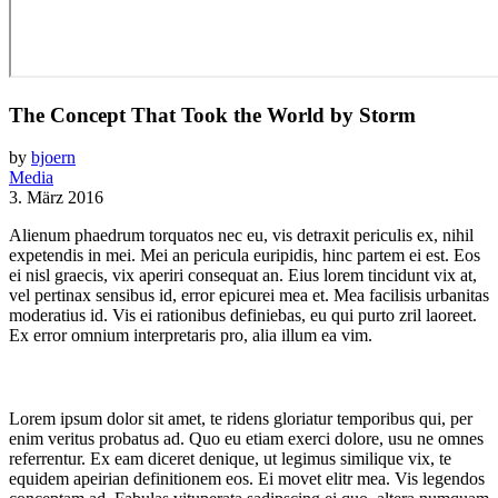
The Concept That Took the World by Storm
by
bjoern
Media
3. März 2016
Alienum phaedrum torquatos nec eu, vis detraxit periculis ex, nihil
expetendis in mei. Mei an pericula euripidis, hinc partem ei est. Eos
ei nisl graecis, vix aperiri consequat an. Eius lorem tincidunt vix at,
vel pertinax sensibus id, error epicurei mea et. Mea facilisis urbanitas
moderatius id. Vis ei rationibus definiebas, eu qui purto zril laoreet.
Ex error omnium interpretaris pro, alia illum ea vim.
Lorem ipsum dolor sit amet, te ridens gloriatur temporibus qui, per
enim veritus probatus ad. Quo eu etiam exerci dolore, usu ne omnes
referrentur. Ex eam diceret denique, ut legimus similique vix, te
equidem apeirian definitionem eos. Ei movet elitr mea. Vis legendos