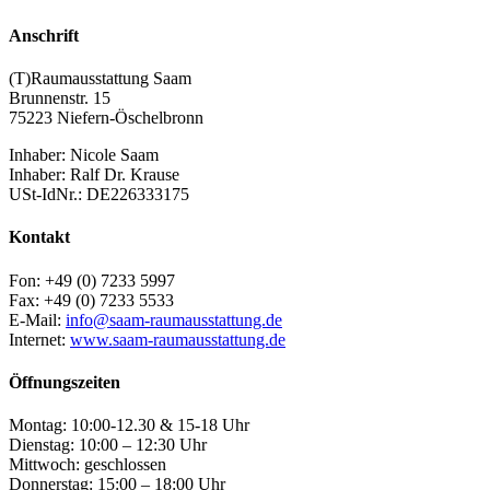
Anschrift
(T)Raumausstattung Saam
Brunnenstr. 15
75223 Niefern-Öschelbronn
Inhaber: Nicole Saam
Inhaber: Ralf Dr. Krause
USt-IdNr.: DE226333175
Kontakt
Fon: +49 (0) 7233 5997
Fax: +49 (0) 7233 5533
E-Mail:
info@saam-raumausstattung.de
Internet:
www.saam-raumausstattung.de
Öffnungszeiten
Montag: 10:00-12.30 & 15-18 Uhr
Dienstag: 10:00 – 12:30 Uhr
Mittwoch: geschlossen
Donnerstag: 15:00 – 18:00 Uhr